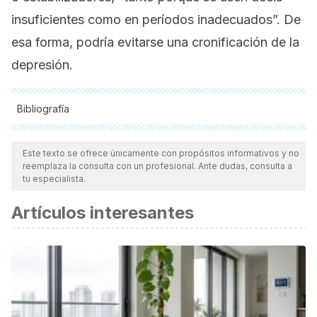
insuficientes como en períodos inadecuados”. De
esa forma, podría evitarse una cronificación de la
depresión.
Bibliografía
Todas las fuentes citadas fueron revisadas a profundidad por
nuestro equipo, para asegurar su calidad, confiabilidad,
Este texto se ofrece únicamente con propósitos informativos y no
reemplaza la consulta con un profesional. Ante dudas, consulta a
vigencia y validez.
La bibliografía de este artículo fue
tu especialista.
considerada confiable y de precisión académica o
Artículos interesantes
científica.
Medline Plus. (31 de diciembre de 2023).
Estimulación
cerebral profunda
. Consultado el 12 de septiembre de
2025.
https://medlineplus.gov/spanish/ency/article/007453.htm
Wu, Y., Mo, J., Sui, L., Zhang, J., Hu, W., Zhang, C., Wang,