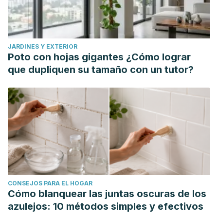
Y., Liu, C., Zhao, B., Wang, X., Zhang, K., & Xie, X. (2021).
Deep Brain Stimulation in Treatment-Resistant Depression:
A Systematic Review and Meta-Analysis on Efficacy and
JARDINES Y EXTERIOR
Safety.
Frontiers in Neuroscience
,
15
, 655412.
Poto con hojas gigantes ¿Cómo lograr
https://www.frontiersin.org/journals/neuroscience/articles/10.3
que dupliquen su tamaño con un tutor?
CONSEJOS PARA EL HOGAR
Cómo blanquear las juntas oscuras de los
azulejos: 10 métodos simples y efectivos