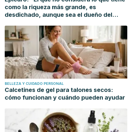
Sullivan, K., & Shealy, C. N. (1997).
The complete family
como la riqueza más grande, es
guide to natural home remedies
. Barnes & Noble Books.
desdichado, aunque sea el dueño del
McKeever, T. M., Scrivener, S., Broadfield, E., Jones, Z.,
mundo"
Britton, J., & Lewis, S. A. (2002). Prospective study of diet
and decline in lung function in a general
population.
American journal of respiratory and critical care
medicine
,
165
(9), 1299-1303.
Stagg, M. (2017). Respiratory system. In Handbook of
Clinical Anaesthesia, Fourth Edition.
https://doi.org/10.1201/9781315164533
BELLEZA Y CUIDADO PERSONAL
Calcetines de gel para talones secos:
cómo funcionan y cuándo pueden ayudar