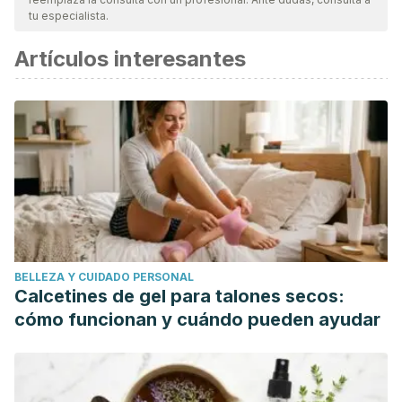
vigencia y validez.
La bibliografía de este artículo fue
tu especialista.
considerada confiable y de precisión académica o
Artículos interesantes
científica.
Morcillo, F. F. (1976). La quiropodia como concepto
podológico. Revista española de podología, (53), 19-
20.
BELLEZA Y CUIDADO PERSONAL
Calcetines de gel para talones secos:
cómo funcionan y cuándo pueden ayudar