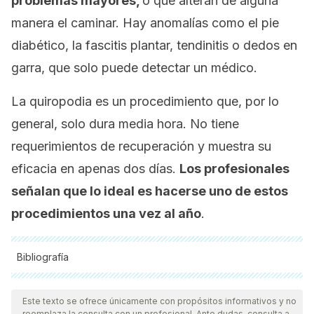
problemas mayores,
o que alteran de alguna
manera el caminar. Hay anomalías como el pie
diabético, la fascitis plantar, tendinitis o dedos en
garra, que solo puede detectar un médico.
La quiropodia es un procedimiento que, por lo
general, solo dura media hora. No tiene
requerimientos de recuperación y muestra su
eficacia en apenas dos días.
Los profesionales
señalan que lo ideal es hacerse uno de estos
procedimientos una vez al año
.
Bibliografía
Todas las fuentes citadas fueron revisadas a profundidad por
nuestro equipo, para asegurar su calidad, confiabilidad,
Este texto se ofrece únicamente con propósitos informativos y no
reemplaza la consulta con un profesional. Ante dudas, consulta a