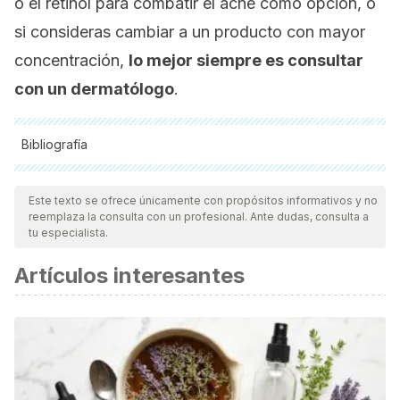
o el retinol para combatir el acné como opción, o
si consideras cambiar a un producto con mayor
concentración,
lo mejor siempre es consultar
con un dermatólogo
.
Bibliografía
Todas las fuentes citadas fueron revisadas a profundidad por
nuestro equipo, para asegurar su calidad, confiabilidad,
Este texto se ofrece únicamente con propósitos informativos y no
reemplaza la consulta con un profesional. Ante dudas, consulta a
vigencia y validez.
La bibliografía de este artículo fue
tu especialista.
considerada confiable y de precisión académica o
Artículos interesantes
científica.
Benítez Cruz S, Gómez Candela C, Ruiz Martín M, Cos
Blanco A. Úlcera corneal bilateral como consecuencia de
malnutrición calóricoprotéica y déficit de vitamina A en un
paciente con alcoholismo crónico, pancreatitis crónica y
colecistostomía. Nutr. Hosp. 2005; 20(4): 308-310.