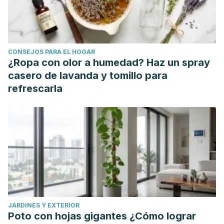
Disalvo L, Varea A, Matamoros N, et al. Deficiencia de
vitamina A y factores asociados en niños preescolares de
la periferia de la ciudad de La Plata, Buenos Aires. Arch.
CONSEJOS PARA EL HOGAR
argent. pediatr. 2019; 117(1): 19-25.
¿Ropa con olor a humedad? Haz un spray
Kong R, Cui Y, Fisher G, et al. A comparative study of the
casero de lavanda y tomillo para
effects of retinol and retinoic acid on histological,
refrescarla
molecular, and clinical properties of human skin. J Cosmet
Dermatol. 2016; 15: 49-57.
Kotori M. Low-dose Vitamin "A" Tablets-treatment of Acne
Vulgaris. Med Arch. 2015; 69(1): 28-30.
Peres P, De Paula T, Da Silva R, Coelho H. A atuação da
vitamina A e carotenóides na hepatocarcinogênese. Rev.
Bras. Cancerol. 2003; 49(2):113-120.
JARDINES Y EXTERIOR
Poto con hojas gigantes ¿Cómo lograr