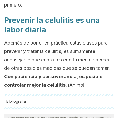
primero.
Prevenir la celulitis es una
labor diaria
Además de poner en práctica estas claves para
prevenir y tratar la celulitis, es sumamente
aconsejable que consultes con tu médico acerca
de otras posibles medidas que se puedan tomar.
Con paciencia y perseverancia, es posible
controlar mejor la celulitis.
¡Ánimo!
Bibliografía
Todas las fuentes citadas fueron revisadas a profundidad por
nuestro equipo, para asegurar su calidad, confiabilidad,
Este texto se ofrece únicamente con propósitos informativos y no