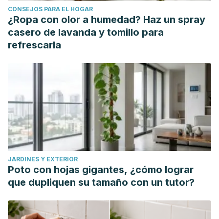
CONSEJOS PARA EL HOGAR
https://www.journalagent.com/ejm/pdfs/EJM_21_1_26_30.pdf
¿Ropa con olor a humedad? Haz un spray
Recomendaciones mundiales sobre la actividad física para
casero de lavanda y tomillo para
la salud. Organización Mundial de la Salud.
refrescarla
https://www.who.int/dietphysicalactivity/factsheet_recommend
Lucassen GW, van der Sluys WL, van Herk JJ, Nuijs AM,
Wierenga PE, Barel AO, Lambrecht R. 1997. The
effectiveness of massage treatment on cellulite as
monitored by ultrasound imaging.
https://www.ncbi.nlm.nih.gov/pubmed/27333491
JARDINES Y EXTERIOR
Poto con hojas gigantes, ¿cómo lograr
que dupliquen su tamaño con un tutor?