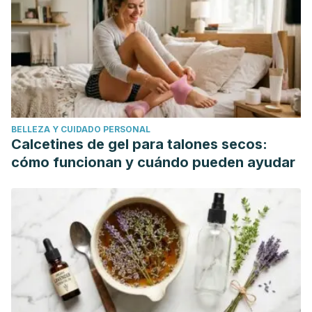
Importancia del agua en la hidratación de la población
española: documento FESNAD 2010. Nutrición
Hospitalaria, 26(1), 27-36. Recuperado en 15 de abril de
2020, de http://scielo.isciii.es/scielo.php?
script=sci_arttext&pid=S0212-
16112011000100003&lng=es&tlng=es.
BELLEZA Y CUIDADO PERSONAL
Antonieta Garrote, Ramón Bonet. 2011. Celulitis.
Calcetines de gel para talones secos:
Actualización en 10 preguntas. Offarm. Vol. 30. Núm. 2.
cómo funcionan y cuándo pueden ayudar
https://www.elsevier.es/es-revista-offarm-4-articulo-
celulitis-actualizacion-10-preguntas-X0212047X11011335
Alejandra Bernabéu. 2007. Celulitis. Offarm.
https://www.elsevier.es/es-revista-offarm-4-articulo-
celulitis--13101542
Mohammad Nassaji, Raheb Ghorbani, Sanaz Ghashghaee.
2016. Risk factors of acute cellulitis in adult patients: A
case-control study. Eastern Journal of Medicine.