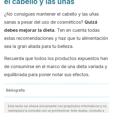
el cabello y las uñas
¿No consigues mantener el cabello y las uñas
sanas a pesar del uso de cosméticos?
Quizá
debes mejorar la dieta
. Ten en cuenta todas
estas recomendaciones y haz que tu alimentación
sea la gran aliada para tu belleza.
Recuerda que todos los productos expuestos han
de consumirse en el marco de una dieta variada y
equilibrada para poner notar sus efectos.
Bibliografía
Todas las fuentes citadas fueron revisadas a profundidad por
nuestro equipo, para asegurar su calidad, confiabilidad,
Este texto se ofrece únicamente con propósitos informativos y no
reemplaza la consulta con un profesional. Ante dudas, consulta a
vigencia y validez.
La bibliografía de este artículo fue