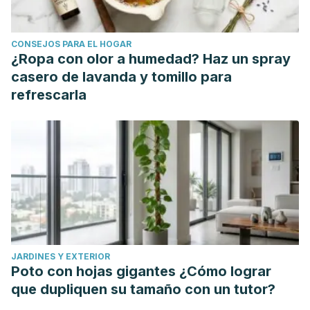
Cutibacterium acnes Assessed through In Vitro Studies: A
Preliminary Study.
Antibiotics (Basel, Switzerland),
11(5),
CONSEJOS PARA EL HOGAR
665. https://doi.org/10.3390/antibiotics11050665
¿Ropa con olor a humedad? Haz un spray
Pugachevsky, J. (2023, junio 1). Social media influencers
casero de lavanda y tomillo para
say iodine can help with breakouts, but it can actually
refrescarla
irritate your skin more. Here’s what a dermatologist says
you should use instead.
Insider.
https://www.insider.com/iodine-popping-pimples-infection-
bacteria-acne-scars-2023-6
How and when to use benzoyl peroxide. (s/f).
National
Health Service. Nhs.uk
. Recuperado el 7 de agosto de
2023, de https://www.nhs.uk/medicines/benzoyl-
peroxide/how-and-when-to-use-benzoyl-peroxide/
JARDINES Y EXTERIOR
Poto con hojas gigantes ¿Cómo lograr
que dupliquen su tamaño con un tutor?