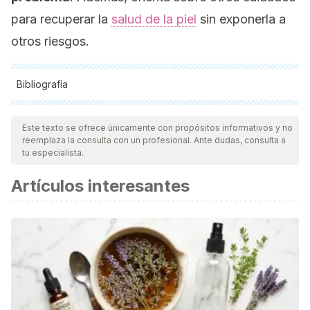
para recuperar la
salud de la piel
sin exponerla a
otros riesgos.
Bibliografía
Todas las fuentes citadas fueron revisadas a profundidad por
nuestro equipo, para asegurar su calidad, confiabilidad,
Este texto se ofrece únicamente con propósitos informativos y no
reemplaza la consulta con un profesional. Ante dudas, consulta a
vigencia y validez.
La bibliografía de este artículo fue
tu especialista.
considerada confiable y de precisión académica o
Artículos interesantes
científica.
Hui, A. (2023, junio 1). Can putting iodine on pimples really
help clear them up? Dermatologists weigh in.
Health.
https://www.health.com/does-iodine-work-on-pimples-
7505258
Pichon, M., Burucoa, C., Evplanov, V., & Favalli, F. (2022).
Efficacy of Three Povidone Iodine Formulations against