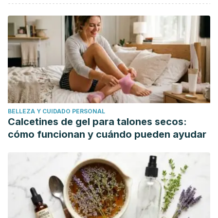
Avellaneda, D.
(2006).
Debajo del vestido y por encima
de la piel: historia de la ropa interior femenina
. Nobuko.
Cabanillas, B., & Silvana, M.
(2022). Mejoramiento de
estilos de vida saludables y su efecto en la disminución de
infecciones vaginales, en mujeres en edad reproductiva
del centro poblado la Huaraclla, Cajamarca- Perú - 2018.
Universidad Nacional de Cajamarca.
https://repositorio.unc.edu.pe/handle/20.500.14074/4947
BELLEZA Y CUIDADO PERSONAL
de Pineda, M., & Ruth, V.
(2018). Conocimientos,
Calcetines de gel para talones secos:
percepciones y prácticas sobre la infección de vías
cómo funcionan y cuándo pueden ayudar
urinarias de mujeres embarazadas de la Unidad
Comunitaria de Salud Familiar ­ Intermedia Panchimalco,
municipio de Panchimalco, El Salvador, Octubre 2017. 71–71.
https://pesquisa.bvsalud.org/portal/resource/pt/biblio-
1007938