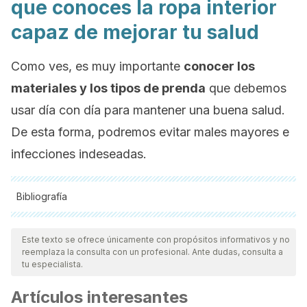
que conoces la ropa interior
capaz de mejorar tu salud
Como ves, es muy importante
conocer los
materiales y los tipos de prenda
que debemos
usar día con día para mantener una buena salud.
De esta forma, podremos evitar males mayores e
infecciones indeseadas.
Bibliografía
Todas las fuentes citadas fueron revisadas a profundidad por
nuestro equipo, para asegurar su calidad, confiabilidad,
Este texto se ofrece únicamente con propósitos informativos y no
reemplaza la consulta con un profesional. Ante dudas, consulta a
vigencia y validez.
La bibliografía de este artículo fue
tu especialista.
considerada confiable y de precisión académica o
Artículos interesantes
científica.