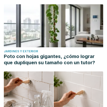
Gallará R, Piazza L, Piñas M, Barteik M, Moncunill I, Ponce
R. Fluorosis endémica en zonas rurales del norte y
noroeste de la provincia de Córdoba, Argentina. Revista
de Salud Pública; 2011, 1: 40-48.
Ismael AL, Badekar RR. Fluoride supplements and fluorosis:
a meta-analysis. Community Dent Oral Epidemiol
1999;27:48-56
JARDINES Y EXTERIOR
Johnson L. Flúor. MSD Manuals [En línea]. 2018 [Fecha de
Poto con hojas gigantes, ¿cómo lograr
acceso: 31 de octubre de 2020]; URL disponible en:
que dupliquen su tamaño con un tutor?
https://www.msdmanuals.com/es-
es/professional/trastornos-nutricionales/deficiencia-e-
intoxicaci%C3%B3n-por-minerales/fl%C3%BAor
Rivera S, Godorecci S, Borgel L, Díaz E, Fuchs T, Martin M.
Flúor: potenciales efectos adversos. Rev. Chil. Pediatr;
1993; 64(4): 278-283.
Mendoza, Carolina. "El dilema ético de la fluoración del