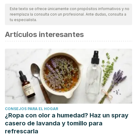
nuestro equipo, para asegurar su calidad, confiabilidad,
Este texto se ofrece únicamente con propósitos informativos y no
reemplaza la consulta con un profesional. Ante dudas, consulta a
vigencia y validez.
La bibliografía de este artículo fue
tu especialista.
considerada confiable y de precisión académica o
Artículos interesantes
científica.
Cuenca E, Baca P. Odontología preventiva y comunitaria.
Principios, métodos y aplicaciones. Barcelona: Elsevier,
2013.
Díaz B, Castillo F. Salud bucodental. An Pediatr Contin,
2004; 2(2):119-22.
Emsley J. Nature’s Building Blocks. Oxford: Oxford
University Press, 2001
Mattos-Vela, Manuel Antonio, Milagros Bertha Carrasco-
CONSEJOS PARA EL HOGAR
Loyola, and Suelen Giuliana Valdivia-Pacheco. "Prácticas
¿Ropa con olor a humedad? Haz un spray
sobre uso de pasta dental fluorada en preescolares,
casero de lavanda y tomillo para
padres y profesores."
Odontoestomatología
14.20 (2012):
refrescarla
38-48.