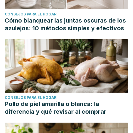
agua potable."
Revista médica de Chile
135.11 (2007): 1487-
CONSEJOS PARA EL HOGAR
1493.
Cómo blanquear las juntas oscuras de los
Román J. El problema del flúor en Bélgica: ¿una nueva
azulejos: 10 métodos simples y efectivos
alarma alimentaria en Europa? Nutr Hosp, 2002; 6: 259-61.
Hidalgo Gato-Fuentes, Iliana, Johany Duque de Estrada
Riverón, and José Alberto Pérez Quiñones. "La caries
dental: Algunos de los factores relacionados con su
formación en niños."
Revista Cubana de Estomatología
45.1
(2008): 0-0.
CONSEJOS PARA EL HOGAR
Pollo de piel amarilla o blanca: la
diferencia y qué revisar al comprar