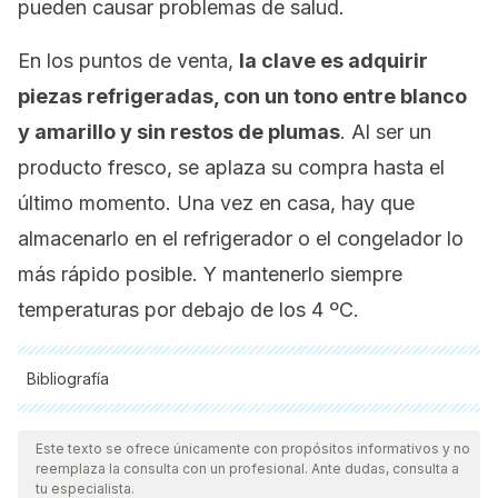
pueden causar problemas de salud.
En los puntos de venta,
la clave es adquirir
piezas refrigeradas, con un tono entre blanco
y amarillo y sin restos de plumas
. Al ser un
producto fresco, se aplaza su compra hasta el
último momento. Una vez en casa, hay que
almacenarlo en el refrigerador o el congelador lo
más rápido posible. Y mantenerlo siempre
temperaturas por debajo de los 4 ºC.
Bibliografía
Todas las fuentes citadas fueron revisadas a profundidad por
nuestro equipo, para asegurar su calidad, confiabilidad,
Este texto se ofrece únicamente con propósitos informativos y no
reemplaza la consulta con un profesional. Ante dudas, consulta a
vigencia y validez.
La bibliografía de este artículo fue
tu especialista.