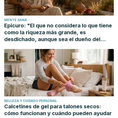
Zhang, J. W., & Howell, R. T. (2011). Do time perspectives
predict unique variance in life satisfaction beyond
MENTE SANA
personality traits?.
Personality and individual differences
,
Epicuro: "El que no considera lo que tiene
50
(8), 1261-1266.
como la riqueza más grande, es
Gertler, B. (2010).
Self-knowledge
. Routledge.
desdichado, aunque sea el dueño del
Cassam, Q. (2014).
Self-knowledge for humans
. Oxford
mundo"
University Press, USA.
BELLEZA Y CUIDADO PERSONAL
Calcetines de gel para talones secos:
cómo funcionan y cuándo pueden ayudar