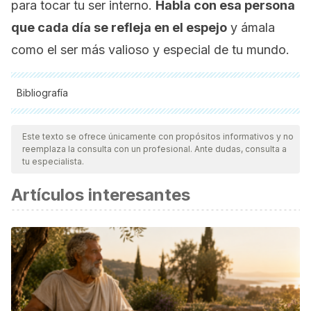
para tocar tu ser interno.
Habla con esa persona
que cada día se refleja en el espejo
y ámala
como el ser más valioso y especial de tu mundo.
Bibliografía
Todas las fuentes citadas fueron revisadas a profundidad por
nuestro equipo, para asegurar su calidad, confiabilidad,
Este texto se ofrece únicamente con propósitos informativos y no
reemplaza la consulta con un profesional. Ante dudas, consulta a
vigencia y validez.
La bibliografía de este artículo fue
tu especialista.
considerada confiable y de precisión académica o
Artículos interesantes
científica.
Bagherian, M., Mojembari, A. K., Naghibian, P., & Nik, S. F.
(2016). The Relationship between Happiness and Self-
Awareness among Introverts and Extroverts.
Psychology
,
7
(08), 1119.
Kloc, J. (2011). The Power of Negative Thinking.
Scientific
American Mind
,
22
(3), 8-8.