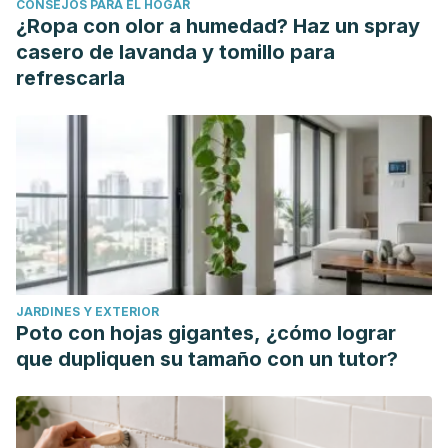
CONSEJOS PARA EL HOGAR
symptoms of depression? a cross sectional survey of
¿Ropa con olor a humedad? Haz un spray
13,626 US adults. Depress Anxiety, 2019.
casero de lavanda y tomillo para
Machado, Anna Clara Pereira, et al. "ALIMENTOS RICOS EM
refrescarla
TRIPTOFANO: SEGREDO DA FELICIDADE?."
Ciência Viva.
Mg
(2018).
González De Coss, Patricio. "Inflamación y ácidos grasos
omega-3 y omega-6: Impacto sobre diferentes patologías
e importancia del balance adecuado de estos nutrientes
en la dieta."
Márquez, Mariana Ontiveros. "Depresión y calidad de la
dieta: Revisión bibliográfica."
Archivos de medicina
12.1
JARDINES Y EXTERIOR
(2016): 6.
Poto con hojas gigantes, ¿cómo lograr
que dupliquen su tamaño con un tutor?