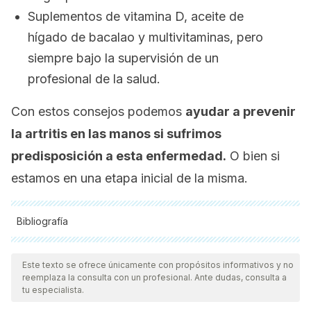
Suplementos de vitamina D, aceite de
hígado de bacalao y multivitaminas, pero
siempre bajo la supervisión de un
profesional de la salud.
Con estos consejos podemos
ayudar a prevenir
la artritis en las manos si sufrimos
predisposición a esta enfermedad.
O bien si
estamos en una etapa inicial de la misma.
Bibliografía
Todas las fuentes citadas fueron revisadas a profundidad por
nuestro equipo, para asegurar su calidad, confiabilidad,
Este texto se ofrece únicamente con propósitos informativos y no
reemplaza la consulta con un profesional. Ante dudas, consulta a
vigencia y validez.
La bibliografía de este artículo fue
tu especialista.
considerada confiable y de precisión académica o