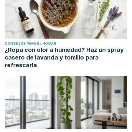
INTERVENCIÓN PARA REDUCIR EL SOBREPESO Y LA
OBESIDAD DE NIÑOS Y ADOLESCENTES; REVISIÓN
SISTEMÁTICA [REBOUND EFFECT OF INTERVENTION
PROGRAMS TO REDUCE OVERWEIGHT AND OBESITY IN
CHILDREN AND ADOLESCENTS; SYSTEMATIC REVIEW].
CONSEJOS PARA EL HOGAR
Nutr Hosp. 2015 Dec 1;32(6):2508-17. Spanish. doi:
¿Ropa con olor a humedad? Haz un spray
10.3305/nh.2015.32.6.10071. PMID: 26667697.
casero de lavanda y tomillo para
Dickson, J.M.; Moberly, N.J.; Preece, D.; Dodd, A.; Huntley,
refrescarla
C.D. Self-Regulatory Goal Motivational Processes in
Sustained New Year Resolution Pursuit and Mental
Wellbeing. Int. J. Environ. Res. Public Health 2021, 18, 3084.
https://doi.org/10.3390/ijerph18063084
It’s January 7: Are You Sticking to Your New Year’s
Resolution?. (January 7, 2013). Wharton School of the
University of Pennsylvania. Available in
https://knowledge.wharton.upenn.edu/article/its-january-7-