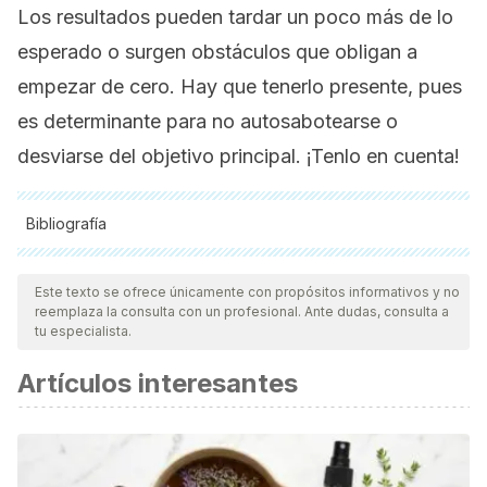
Los resultados pueden tardar un poco más de lo
esperado o surgen obstáculos que obligan a
empezar de cero. Hay que tenerlo presente, pues
es determinante para no autosabotearse o
desviarse del objetivo principal. ¡Tenlo en cuenta!
Bibliografía
Todas las fuentes citadas fueron revisadas a profundidad por
nuestro equipo, para asegurar su calidad, confiabilidad,
Este texto se ofrece únicamente con propósitos informativos y no
reemplaza la consulta con un profesional. Ante dudas, consulta a
vigencia y validez.
La bibliografía de este artículo fue
tu especialista.
considerada confiable y de precisión académica o
Artículos interesantes
científica.
Aguilar Cordero MJ, Ortegón Piñero A, Baena García L,
Noack Segovia JP, Levet Hernández MC, Sánchez López
AM. EFECTO REBOTE DE LOS PROGRAMAS DE