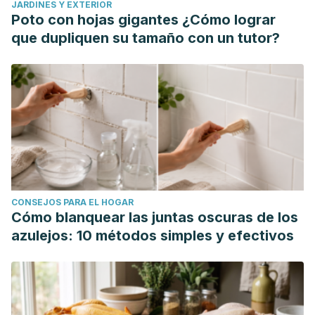
JARDINES Y EXTERIOR
are-you-sticking-to-your-new-years-
Poto con hojas gigantes ¿Cómo lograr
resolution/#:~:text=Author&text=Nearly%20half%20of%20
que dupliquen su tamaño con un tutor?
Rössner SM, Hansen JV, Rössner S. New Year's resolutions
to lose weight--dreams and reality. Obes Facts. 2011;4(1):3-
5. doi: 10.1159/000324861. Epub 2011 Feb 18. PMID:
21372604; PMCID: PMC6444530.
CONSEJOS PARA EL HOGAR
Cómo blanquear las juntas oscuras de los
azulejos: 10 métodos simples y efectivos