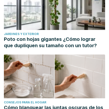
aeronautical military personnel from Spain: a cross-
sectional study.
Military Medical Research
,
8
(1), 35.
https://link.springer.com/article/10.1186/s40779-021-00327-
2
Organización Mundial de la Salud. (26 de junio de 2024).
JARDINES Y EXTERIOR
Actividad física
. OMS. Consultado el 23 de enero 2026 de:
Poto con hojas gigantes ¿Cómo lograr
https://www.who.int/es/news-room/fact-
que dupliquen su tamaño con un tutor?
sheets/detail/physical-activity
Wallace, M., O'Hara, H., Watson, S., Goh, A. T., Forde, C. G.,
McKenna, G., & Woodside, J. V. (2023). Combined effect of
eating speed instructions and food texture modification on
eating rate, appetite and later food intake.
Appetite
,
184
.
https://www.sciencedirect.com/science/article/pii/S0195666
CONSEJOS PARA EL HOGAR
Cómo blanquear las juntas oscuras de los