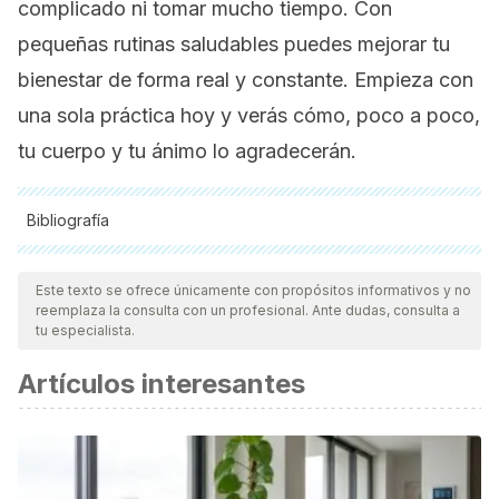
complicado ni tomar mucho tiempo. Con
pequeñas rutinas saludables puedes mejorar tu
bienestar de forma real y constante. Empieza con
una sola práctica hoy y verás cómo, poco a poco,
tu cuerpo y tu ánimo lo agradecerán.
Bibliografía
Todas las fuentes citadas fueron revisadas a profundidad por
nuestro equipo, para asegurar su calidad, confiabilidad,
Este texto se ofrece únicamente con propósitos informativos y no
reemplaza la consulta con un profesional. Ante dudas, consulta a
vigencia y validez.
La bibliografía de este artículo fue
tu especialista.
considerada confiable y de precisión académica o
Artículos interesantes
científica.
Carretero-Krug, A., Úbeda, N., Velasco, C., Medina-Font, J.,
Laguna, T. T., Varela-Moreiras, G., & Montero, A. (2021).
Hydration status, body composition, and anxiety status in