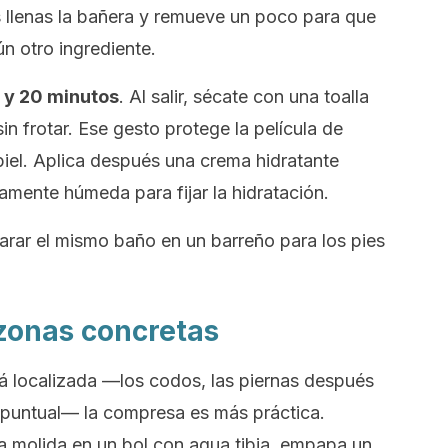
s llenas la bañera y remueve un poco para que
ún otro ingrediente.
 y 20 minutos
. Al salir, sécate con una toalla
n frotar. Ese gesto protege la película de
iel. Aplica después una crema hidratante
eramente húmeda para fijar la hidratación.
arar el mismo baño en un barreño para los pies
zonas concretas
stá localizada —los codos, las piernas después
r puntual— la compresa es más práctica.
 molida en un bol con agua tibia, empapa un