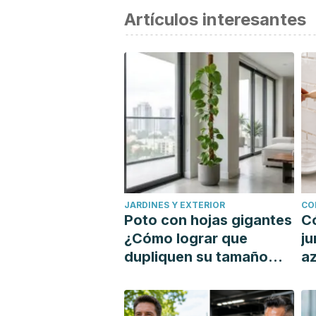
Artículos interesantes
JARDINES Y EXTERIOR
CO
Poto con hojas gigantes
C
¿Cómo lograr que
ju
dupliquen su tamaño
az
con un tutor?
si