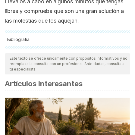
Llévalos a cabo en algunos minutos que tengas
libres y comprueba que son una gran solución a
las molestias que los aquejan.
Bibliografía
Todas las fuentes citadas fueron revisadas a profundidad por
nuestro equipo, para asegurar su calidad, confiabilidad,
Este texto se ofrece únicamente con propósitos informativos y no
reemplaza la consulta con un profesional. Ante dudas, consulta a
vigencia y validez.
La bibliografía de este artículo fue
tu especialista.
considerada confiable y de precisión académica o
Artículos interesantes
científica.
García, I. G. (2007). Podología preventiva: niños descalzos
igual a niños más inteligentes.
Revista Internacional de
Ciencias Podológicas
. https://doi.org/-
Dedieu, P., & Barthés, C. (2011). Marcha.
EMC – Podología
.
https://doi.org/10.1016/S1762-827X(11)71181-6
Toullec, E. (2012). Pie plano del adulto.
EMC – Podología
.