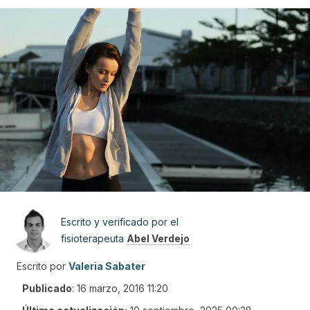
Escrito y verificado por el
fisioterapeuta
Abel Verdejo
Escrito por
Valeria Sabater
Publicado
:
16 marzo, 2016 11:20