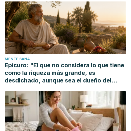
In: Transport and Sustainability. 2017.
Morris JN, Hardman AE. Walking to health. Sports Medicine.
1997.
Prevención SY, El EN. Actividad Física Para La Salud Y
Reducción Del Sedentarismo. Ministerio de Sanidad,
Servicios Sociales e Igualdad. 2015.
MENTE SANA
Epicuro: "El que no considera lo que tiene
como la riqueza más grande, es
desdichado, aunque sea el dueño del
mundo"