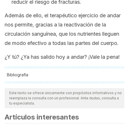
reducir el riesgo de fracturas.
Además de ello, el terapéutico ejercicio de andar
nos permite, gracias a la reactivación de la
circulación sanguínea, que los nutrientes lleguen
de modo efectivo a todas las partes del cuerpo.
¿Y tú? ¿Ya has salido hoy a andar? ¡Vale la pena!
Bibliografía
Todas las fuentes citadas fueron revisadas a profundidad por
nuestro equipo, para asegurar su calidad, confiabilidad,
Este texto se ofrece únicamente con propósitos informativos y no
reemplaza la consulta con un profesional. Ante dudas, consulta a
vigencia y validez.
La bibliografía de este artículo fue
tu especialista.
considerada confiable y de precisión académica o
Artículos interesantes
científica.
Kelly P, Murphy M, Mutrie N. The health benefits of walking.