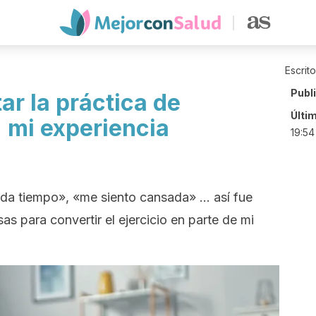
Escrit
Publ
r la práctica de
Últi
: mi experiencia
19:54
a tiempo», «me siento cansada» … así fue
s para convertir el ejercicio en parte de mi