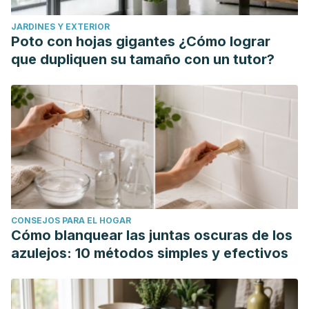
DEPORTISTAS JÓVENES. RELACIÓN CON ALGUNAS
JARDINES Y EXTERIOR
VARIABLES. Revista Iberoamericana de Psicología del
Poto con hojas gigantes ¿Cómo lograr
Ejercicio y el Deporte [Internet]. 2008;3(2):201-214.
que dupliquen su tamaño con un tutor?
Recuperado de: https://www.redalyc.org/articulo.oa?
id=311126260004
Freire, Wilma B., William F. Waters, & Gabriela Rivas-Mariño.
"[ARTÍCULO RETRACTADO] Semáforo nutricional de
alimentos procesados: estudio cualitativo sobre
conocimientos, comprensión, actitudes y prácticas en el
Ecuador." Revista Peruana de Medicina Experimental y
Salud Pública [En línea], 34.1 (2017): 11-8. Web. 5 ene. 2022.
CONSEJOS PARA EL HOGAR
Disponible en:
Cómo blanquear las juntas oscuras de los
https://doi.org/10.17843/rpmesp.2017.341.2762
azulejos: 10 métodos simples y efectivos
Nieto-Orozco, Claudia, Sangochian, Alik Chanin, Tamborrel
Signoret, Natalia, Vidal González, Eloín, Tolentino-Mayo,
Lizbeth, Vergara-Castañeda, Arely, Percepción sobre el