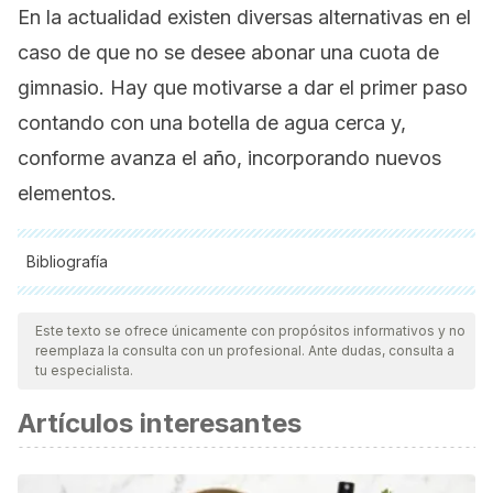
En la actualidad existen diversas alternativas en el
caso de que no se desee abonar una cuota de
gimnasio. Hay que motivarse a dar el primer paso
contando con una botella de agua cerca y,
conforme avanza el año, incorporando nuevos
elementos.
Bibliografía
Todas las fuentes citadas fueron revisadas a profundidad por
nuestro equipo, para asegurar su calidad, confiabilidad,
Este texto se ofrece únicamente con propósitos informativos y no
reemplaza la consulta con un profesional. Ante dudas, consulta a
vigencia y validez.
La bibliografía de este artículo fue
tu especialista.
considerada confiable y de precisión académica o
Artículos interesantes
científica.
Patiño Villada, Fredy Alonso, Márquez Arabia, Jorge
Jaime, Uscátegui Peñuela, Rosa Magdalena, Estrada