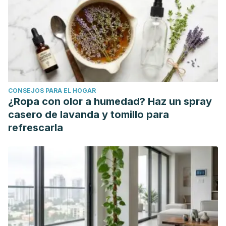
Restrepo, Alejandro, Agudelo Ochoa, Gloria María,
Manjarrés, Luz Mariela, Parra Sosa, Beatriz Elena, Parra
Marín, María Victoria, Bedoya Berrío, Gabriel De Jesús,
Velásquez Rodríguez, Claudia María, Efecto de una
intervención con ejercicio físico y orientación nutricional
sobre componentes del síndrome metabólico en jóvenes
CONSEJOS PARA EL HOGAR
con exceso de peso. Iatreia [Internet]. 2013;26(1):34-43.
¿Ropa con olor a humedad? Haz un spray
Recuperado de: https://www.redalyc.org/articulo.oa?
casero de lavanda y tomillo para
id=180525608004
refrescarla
González, María Alfaro et al. “Hábitos de Alimentación y
Ejercicio Físico En Los Adolescentes Food and Exercise
Habits in Teenagers.” Revista Pediatría de Atención
Primaria 18 (2016): 221–229. Disponible en:
http://archivos.pap.es/files/1116-2179-
pdf/Habitos_alimentacion_y_ejercicio.pdf
Pozo Calvo, Amparo, HORAS DE SUEÑO DIARIO EN