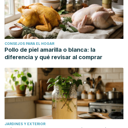
consumo de alimentos procesados y productos
ultraprocesados en estudiantes de posgrado de la Ciudad
de México. Journal of Behavior, Health & Social Issues
[Internet]. 2017;9(2):82-88. Recuperado de:
https://www.redalyc.org/articulo.oa?id=282255144007
CONSEJOS PARA EL HOGAR
Pollo de piel amarilla o blanca: la
diferencia y qué revisar al comprar
JARDINES Y EXTERIOR