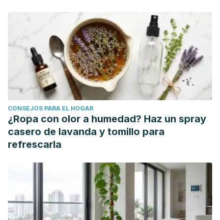
Contreras, B. The top five glute exercises. CW Training
Systems, LLC and Charlie Weingroff. 2010.
Sarin, C. L., Austin, J. C., & Nickel, W. O. Effects of smoking
on digital blood-flow velocity. Jama. 1974; 229(10): 1327-
1328.
Yamak, B., İmamoğlu, O., İslamoğlu, İ., & Çebi, M. The
effects of exercise on body posture. Electronic Turkish
Studies. 2018; 13(18).
CONSEJOS PARA EL HOGAR
¿Ropa con olor a humedad? Haz un spray
casero de lavanda y tomillo para
refrescarla