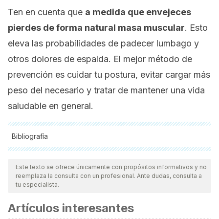
Ten en cuenta que
a medida que envejeces
pierdes de forma natural masa muscular
. Esto
eleva las probabilidades de padecer lumbago y
otros dolores de espalda. El mejor método de
prevención es cuidar tu postura, evitar cargar más
peso del necesario y tratar de mantener una vida
saludable en general.
Bibliografía
Todas las fuentes citadas fueron revisadas a profundidad por
nuestro equipo, para asegurar su calidad, confiabilidad,
Este texto se ofrece únicamente con propósitos informativos y no
reemplaza la consulta con un profesional. Ante dudas, consulta a
vigencia y validez.
La bibliografía de este artículo fue
tu especialista.
considerada confiable y de precisión académica o
Artículos interesantes
científica.