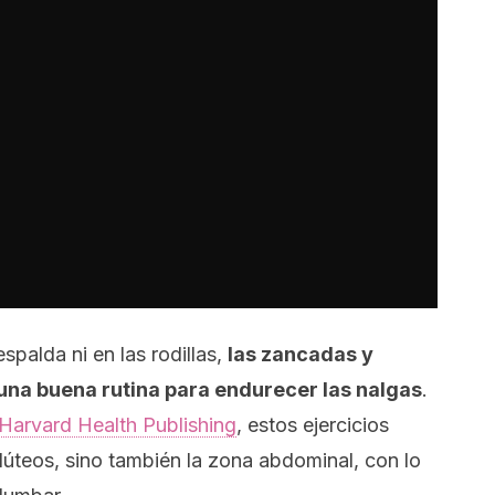
espalda ni en las rodillas,
las zancadas y
na buena rutina para endurecer las nalgas
.
Harvard Health Publishing
, estos ejercicios
glúteos, sino también la zona abdominal, con lo