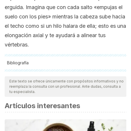
erguida. Imagina que con cada salto «empujas el
suelo con los pies» mientras la cabeza sube hacia
el techo como si un hilo halara de ella; esto es una
elongación axial
y te ayudará a alinear tus
vértebras.
Bibliografía
Todas las fuentes citadas fueron revisadas a profundidad por
nuestro equipo, para asegurar su calidad, confiabilidad,
Este texto se ofrece únicamente con propósitos informativos y no
reemplaza la consulta con un profesional. Ante dudas, consulta a
vigencia y validez.
La bibliografía de este artículo fue
tu especialista.
considerada confiable y de precisión académica o
Artículos interesantes
científica.
Canales, S. (2017). Influencia del salto de cuerda en la
coordinación, velocidad, agilidad y resistencia
cardiorrespiratoria. Instituto Politécnico de Leiria.