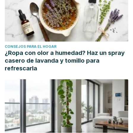
https://iconline.ipleiria.pt/handle/10400.8/3012
McDonnell, J., Zwetsloot, K. A., Houmard, J., & DeVita, P.
(2019). Skipping has lower knee joint contact forces and
higher metabolic cost compared to running.
Gait &
Posture
,
70
, 414–419.
CONSEJOS PARA EL HOGAR
https://doi.org/10.1016/j.gaitpost.2019.03.028
¿Ropa con olor a humedad? Haz un spray
casero de lavanda y tomillo para
refrescarla