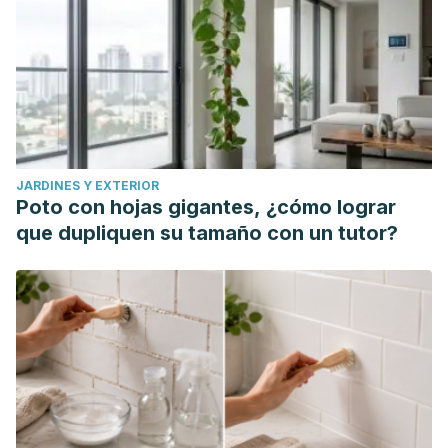
Medicine and Science of Physical Activity and Sport. 2005;
5(20): 222-236.
Hernández, E. D. L. C. R., Jiménez, E. S., & Hernández, N. R.
El ejercicio físico, una alternativa para mejorar la calidad de
vida en el adulto mayor sedentario. Revista Cubana de
Tecnología de la Salud. 2012; 3(3).
JARDINES Y EXTERIOR
León, A. R., Hernández, L. M. R., Morales, A. M. C., Pérez, N.
Poto con hojas gigantes, ¿cómo lograr
G., Machina, R. G., & Pérez, Y. R. Beneficios del ejercicio
que dupliquen su tamaño con un tutor?
físico en el adulto mayor con enfermedades asociadas.
CorSalud. 2010; 2(2): 102-108.
Morel, V. Ejercicio y el adulto mayor. Geosalud Revista de
Educacción. 2011; 11(2): 427-34.
Ramírez-Villada, J. F., Chaparro-Obando, D., León-Ariza, H.
H., & Pachón, J. S. (2015). Efecto del ejercicio físico para el
control de los factores de riesgo cardiovascular
modificables del adulto mayor: revisión sistemática.