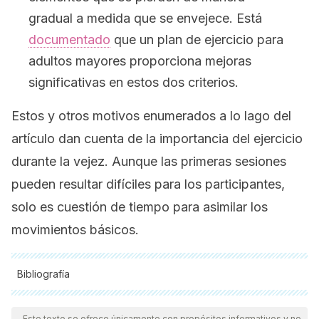
gradual a medida que se envejece. Está
documentado
que un plan de ejercicio para
adultos mayores proporciona mejoras
significativas en estos dos criterios.
Estos y otros motivos enumerados a lo lago del
artículo dan cuenta de la importancia del ejercicio
durante la vejez. Aunque las primeras sesiones
pueden resultar difíciles para los participantes,
solo es cuestión de tiempo para asimilar los
movimientos básicos.
Bibliografía
Todas las fuentes citadas fueron revisadas a profundidad por
nuestro equipo, para asegurar su calidad, confiabilidad,
Este texto se ofrece únicamente con propósitos informativos y no