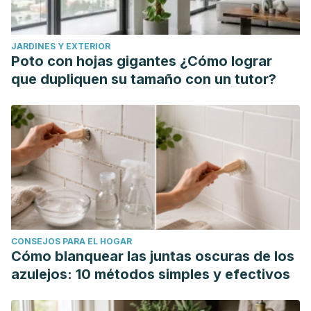
https://www.jrheum.org/content/30/9/2039.short
Sandlund, E.S. & Norlander, T. (2000). The Effects of Tai
JARDINES Y EXTERIOR
Chi Chuan Relaxation and Exercise on Stress Responses
Poto con hojas gigantes ¿Cómo lograr
and Well-Being: An Overview of Research.
International
que dupliquen su tamaño con un tutor?
Journal of Stress Management.
139–149.
https://link.springer.com/article/10.1023/A:1009536319034#cite
Siu, P. M., Yu, A. P., Chin, E. C., Yu, D. S., Hui, S. S., Woo, J.,
Fong, D. Y., Wei, G. X., & Irwin, M. R. (2021). Effects of Tai
Chi or Conventional Exercise on Central Obesity in Middle-
Aged and Older Adults : A Three-Group Randomized
Controlled Trial.
Annals of Internal Medicine
. 174 (8). 1050–
1057.
https://pubmed.ncbi.nlm.nih.gov/34058100/
CONSEJOS PARA EL HOGAR
Tsung-Jung, H., Li-Ing, H., Kuo-Wei, H., Tzu-Min, C., Shih-
Cómo blanquear las juntas oscuras de los
Li, H., Jaung-Geng, L., Wen-Miin, L., Wei-Hung, H., Horng-
azulejos: 10 métodos simples y efectivos
Jyh, H. & and Shinn-Zong, L. (2014). Tai Chi Intervention
Increases Progenitor CD34+ Cells in Young Adults.
Cell