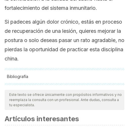
fortalecimiento del sistema inmunitario.
Si padeces algún dolor crónico, estás en proceso
de recuperación de una lesión, quieres mejorar la
postura o solo deseas pasar un rato agradable, no
pierdas la oportunidad de practicar esta disciplina
china.
Bibliografía
Todas las fuentes citadas fueron revisadas a profundidad por
nuestro equipo, para asegurar su calidad, confiabilidad,
Este texto se ofrece únicamente con propósitos informativos y no
reemplaza la consulta con un profesional. Ante dudas, consulta a
vigencia y validez.
La bibliografía de este artículo fue
tu especialista.
considerada confiable y de precisión académica o
Artículos interesantes
científica.
Aguilar-Curiel, J. V., Rodríguez-Castro, D. M. & Mendoza-