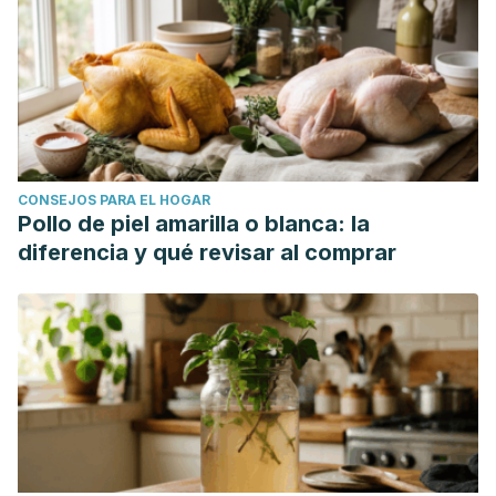
Transplantation
.
https://journals.sagepub.com/
Zheng, S., Kim, C., Lal, S., Meier, P., Sibbritt, D., & Zaslawski,
C. (2018). The Effects of Twelve Weeks of Tai Chi Practice
on Anxiety in Stressed But Healthy People Compared to
Exercise and Wait-List Groups-A Randomized Controlled
Trial.
Journal of Clinical Psychology
. 74. (1), 83–92.
CONSEJOS PARA EL HOGAR
https://pubmed.ncbi.nlm.nih.gov/28608523/
Pollo de piel amarilla o blanca: la
diferencia y qué revisar al comprar