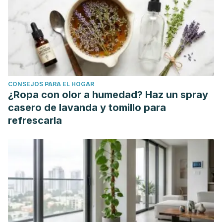
cognitive schemas approach. APA PsycNet.
https://psycnet.apa.org/record/2018-28422-003.
Cramer, H. (2018, 28 febrero). Being aware of the painful
body: Validation of the German Body Awareness
Questionnaire and Body Responsiveness Questionnaire in
patients with chronic pain. Plos One.
CONSEJOS PARA EL HOGAR
https://journals.plos.org/plosone/article?
¿Ropa con olor a humedad? Haz un spray
id=10.1371/journal.pone.0193000.
casero de lavanda y tomillo para
Rodríguez Jiménez, R. M., Caja López, M. D. M., Gracia
refrescarla
Parra, P., Velasco Quintana, P. J., & Terrón López, M. J.
(2013). Inteligencia emocional y comunicación: la
conciencia corporal como recurso. REDU. Revista de
Docencia Universitaria, 11(1), 213-241.