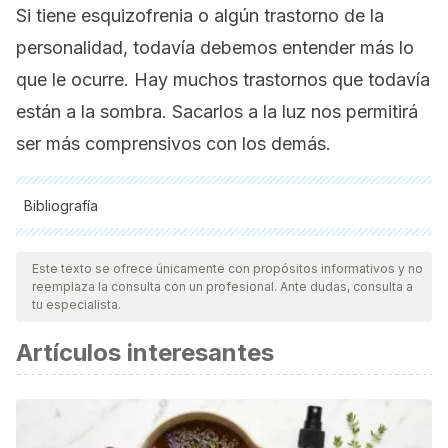
Si tiene esquizofrenia o algún trastorno de la
personalidad, todavía debemos entender más lo
que le ocurre. Hay muchos trastornos que todavía
están a la sombra. Sacarlos a la luz nos permitirá
ser más comprensivos con los demás.
Bibliografía
Todas las fuentes citadas fueron revisadas a profundidad por
nuestro equipo, para asegurar su calidad, confiabilidad,
Este texto se ofrece únicamente con propósitos informativos y no
reemplaza la consulta con un profesional. Ante dudas, consulta a
vigencia y validez.
La bibliografía de este artículo fue
tu especialista.
considerada confiable y de precisión académica o
Artículos interesantes
científica.
Bleuler, E. (1996). La esquizofrenia (1926).
Revista de la
Asociación Española de Neuropsiquiatría.
,
16
(60), 664-
676.