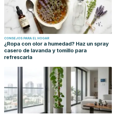
Lince, B. Á. (2011). La posición depresiva.
Desde el Jardín
de Freud
, (11), 77-92.
Melero, M. L. (2018). La indiferencia afectiva como rasgo
nocivo de la personalidad.
Anuario de derecho penal y
ciencias penales
,
71
(1), 265-305.
CONSEJOS PARA EL HOGAR
¿Ropa con olor a humedad? Haz un spray
casero de lavanda y tomillo para
refrescarla