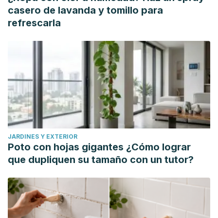
https://www.redalyc.org/articulo.oa?id=56209917.
casero de lavanda y tomillo para
Wilson, T. D., & Dunn, E. W. (2004). Self-knowledge: its
refrescarla
limits, value, and potential for improvement.
Annual review
of psychology
,
55
, 493–518.
https://pubmed.ncbi.nlm.nih.gov/14744224/
JARDINES Y EXTERIOR
Poto con hojas gigantes ¿Cómo lograr
que dupliquen su tamaño con un tutor?