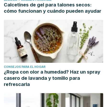
self-regulation and academic achievement. British Journal
Calcetines de gel para talones secos:
of Educational Psychology. https://doi.org/10.1111/j.2044-
cómo funcionan y cuándo pueden ayudar
8279.2012.02064.x
Tracy, J. L., Cheng, J. T., Robins, R. W., & Trzesniewski, K.
H. (2009). Authentic and hubristic pride: The affective core
of self-esteem and narcissism. Self and Identity.
https://doi.org/10.1080/15298860802505053
Cheng, J. T., Tracy, J. L., & Henrich, J. (2010). Pride,
personality, and the evolutionary foundations of human
social status. Evolution and Human Behavior.
CONSEJOS PARA EL HOGAR
https://doi.org/10.1016/j.evolhumbehav.2010.02.004
¿Ropa con olor a humedad? Haz un spray
casero de lavanda y tomillo para
refrescarla