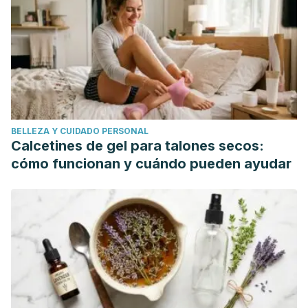
Sistematización de una Experiencia de su Aplicación en un
Hospital Público Semi-Rural del Sur de
Chile.
Psicoperspectivas
,
10
(1), 221-
242.
https://dx.doi.org/10.5027/psicoperspectivas-Vol10-
Issue1-fulltext-121
Mariotti A.
(2015). Los efectos del estrés crónico en la
salud: nuevos conocimientos sobre los mecanismos
BELLEZA Y CUIDADO PERSONAL
moleculares de la comunicación cerebro-cuerpo.
Future
Calcetines de gel para talones secos:
science OA
,
1
(3), FSO23. https://doi.org/10.4155/fso.15.21
cómo funcionan y cuándo pueden ayudar
Miller and Smith
. (1977). How vulnerable are you to
stress? Figley Institute.
https://www.nmbar.org//nmbardocs/forMembers/JLAP/How_Vul