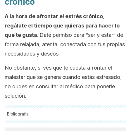
crónico
A la hora de afrontar el estrés crónico,
regálate el tiempo que quieras para hacer lo
que te gusta.
Date permiso para “ser y estar” de
forma relajada, atenta, conectada con tus propias
necesidades y deseos.
No obstante, si ves que te cuesta afrontar el
malestar que se genera cuando estás estresado;
no dudes en consultar al médico para ponerle
solución.
Bibliografía
Todas las fuentes citadas fueron revisadas a profundidad por
nuestro equipo, para asegurar su calidad, confiabilidad,