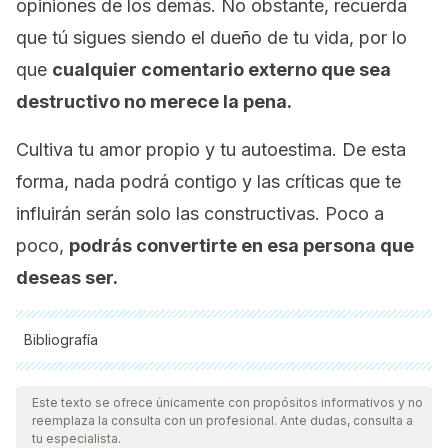
opiniones de los demás. No obstante, recuerda
que tú sigues siendo el dueño de tu vida, por lo
que
cualquier comentario externo que sea
destructivo no merece la pena.
Cultiva tu amor propio y tu autoestima. De esta
forma, nada podrá contigo y las críticas que te
influirán serán solo las constructivas. Poco a
poco,
podrás convertirte en esa persona que
deseas ser.
Bibliografía
Todas las fuentes citadas fueron revisadas a profundidad por
nuestro equipo, para asegurar su calidad, confiabilidad,
Este texto se ofrece únicamente con propósitos informativos y no
reemplaza la consulta con un profesional. Ante dudas, consulta a
vigencia y validez.
La bibliografía de este artículo fue
tu especialista.