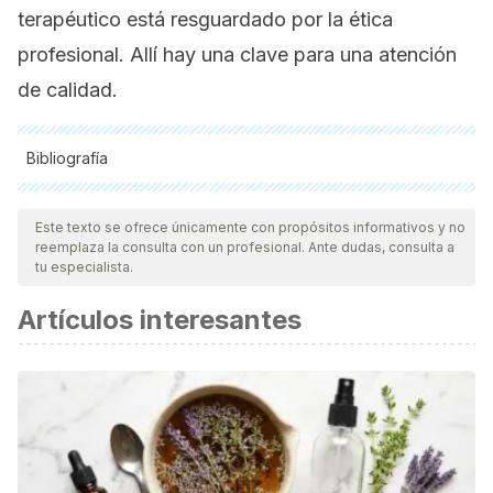
terapéutico está resguardado por la ética
profesional. Allí hay una clave para una atención
de calidad.
Bibliografía
Todas las fuentes citadas fueron revisadas a profundidad por
nuestro equipo, para asegurar su calidad, confiabilidad,
Este texto se ofrece únicamente con propósitos informativos y no
reemplaza la consulta con un profesional. Ante dudas, consulta a
vigencia y validez.
La bibliografía de este artículo fue
tu especialista.
considerada confiable y de precisión académica o
Artículos interesantes
científica.
Bustos Arcón, Viana Ángela. (2016). DESEO DEL ANALISTA,
LA TRANSFERENCIA Y LA INTERPRETACIÓN! UNA
PERSPECTIVA ANALÍTICA.
Psicología desde el
Caribe
,
33
(1), 97-
112. https://doi.org/10.14482/psdc.33.1.8060