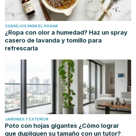
Freud, S., (1912). Dinámica de la transferencia. Obras
Completas. Volumen XIII. Amorrortu editores. Buenos Aires.
Freud, S., (1914) Recordar, repetir, reelaborar. (Nuevos
CONSEJOS PARA EL HOGAR
consejos sobre la técnica psicoanalítica II). Obras
¿Ropa con olor a humedad? Haz un spray
Completas. Volumen XIII. Amorrortu editores.Buenos Aires.
casero de lavanda y tomillo para
Freud, S., (1914) Puntualizaciones sobre el amor de
refrescarla
transferencia. (Nuevos consejos sobre la técnica
psicoanalítica III). Obras Completas. Volumen XIII. Amorrortu
editores. Buenos Aires.
PONTALIS, J. B., & LAPLANCHE, J. (2001). Vocabulário da
psicanálise.
Santos: Martins
.
Daurella, N. (2018). Transferencia y contratransferencia
desde la perspectiva del psicoanálisis relacional: a la
búsqueda de la responsividad óptima.
Revista
JARDINES Y EXTERIOR
Internacional Psicoanalítica Aperturas
,
59
(27), 1-21.
Poto con hojas gigantes ¿Cómo lograr
que dupliquen su tamaño con un tutor?