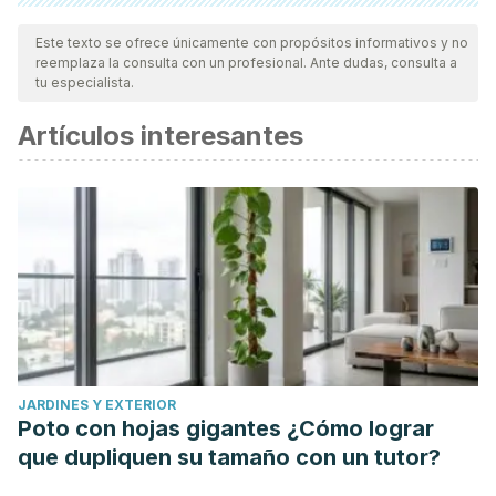
Todas las fuentes citadas fueron revisadas a profundidad por
nuestro equipo, para asegurar su calidad, confiabilidad,
Este texto se ofrece únicamente con propósitos informativos y no
reemplaza la consulta con un profesional. Ante dudas, consulta a
vigencia y validez.
La bibliografía de este artículo fue
tu especialista.
considerada confiable y de precisión académica o
Artículos interesantes
científica.
Cleveland Clinic. (25 de julio de 2024).
Nose Breathing vs.
Mouth Breathing: Which Is Better?
https://health.clevelandclinic.org/breathe-mouth-nose
Moris, J. M., & Koh, Y. (2025). Utilizing nasal breathing
during aerobic exercise significantly improves respiratory
performance.
Advanced Exercise and Health Science,
2
(3), 215-222.
https://www.sciencedirect.com/science/article/pii/S295027
JARDINES Y EXTERIOR
Poto con hojas gigantes ¿Cómo lograr
que dupliquen su tamaño con un tutor?