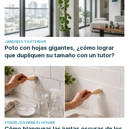
Tremblay A, Doyon C, Sáchez M. Impact of yogurt on
appetite control, energy balance and body composition.
Nutrition reviews
. Agosto 2015. Suppl. 1: 23-7.
JARDINES Y EXTERIOR
Poto con hojas gigantes, ¿cómo lograr
que dupliquen su tamaño con un tutor?
CONSEJOS PARA EL HOGAR
Cómo blanquear las juntas oscuras de los