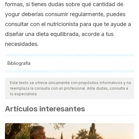
formas, si tienes dudas sobre qué cantidad de
yogur deberías consumir regularmente, puedes
consultar con el nutricionista para que te ayude a
diseñar una dieta equilibrada, acorde a tus
necesidades.
Bibliografía
Todas las fuentes citadas fueron revisadas a profundidad por
nuestro equipo, para asegurar su calidad, confiabilidad,
Este texto se ofrece únicamente con propósitos informativos y no
reemplaza la consulta con un profesional. Ante dudas, consulta a
vigencia y validez.
La bibliografía de este artículo fue
tu especialista.
considerada confiable y de precisión académica o
Artículos interesantes
científica.
Allen S. J, Martínez E. G, et al. (2010). Probiotics for treating
acute infectious diarrhea.
Cochrane Database Systematic
Review.
2010 (11): CD003048.