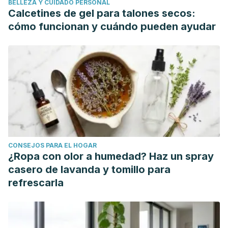
BELLEZA Y CUIDADO PERSONAL
years) but not the elderly (>64 years): a meta-analysis.
Calcetines de gel para talones secos:
Nutrition in Clinical Practice
. 31 (4): 502-13.
cómo funcionan y cuándo pueden ayudar
Martín R, Soberón N, et al. La microbiota vaginal:
composición, papel protector, patología asociada y
perspectivas terapéuticas.
Enfermedades Infecciosas y
Microbiología Clínica
. Marzo 2008. 26 (3): 160-167.
Mennini M, Dahdah L, Artesani MC, Fiocchi A, Martelli A.
Probiotics in Asthma and Allergy Prevention. Frontiers in
Pediatrics. Julio 2017, 31; 5:165.
Szajewska H, Canani RB, Guarino A, Hojsak I, Indrio F,
CONSEJOS PARA EL HOGAR
Kolacek S, Orel R, Shamir R, Vandenplas Y, van Goudoever
¿Ropa con olor a humedad? Haz un spray
JB, Weizman Z; ESPGHAN Working Group for
casero de lavanda y tomillo para
ProbioticsPrebiotics. Probiotics for the Prevention of
refrescarla
Antibiotic-Associated Diarrhea in Children.
Journal of
Pediatric Gastroenterology Nutrition
. Marzo 2016. 62 (3):
495-506.