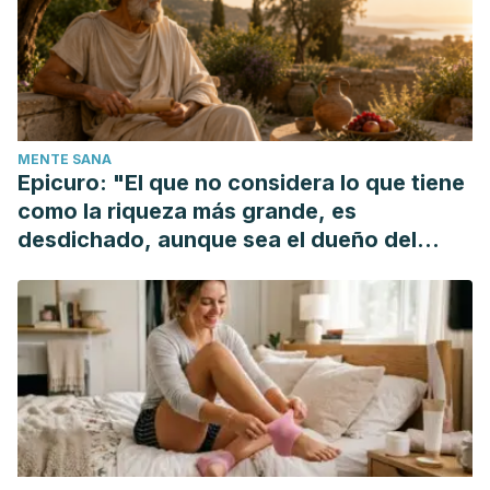
de Oliveira GLV, Leite AZ, Higuchi BS, Gonzaga MI, Mariano
VS. Intestinal dysbiosis and probiotic applications in
autoimmune diseases.
Immunology
. Septiembre 2017. 152
(1): 1-12.
Food Data Central.(2019). Yogurt, plain, whole milk. U. S.
MENTE SANA
Department of Agriculture.
Epicuro: "El que no considera lo que tiene
Fox M. J, Ahuja K. D, et al. (2015). Can probiotic yogurt
como la riqueza más grande, es
prevent diarrhea in children on antibiotics? A double-blind,
desdichado, aunque sea el dueño del
randomized, placebo-controlled study.
BMJ Open
. 5 (1):
mundo"
e006474.
Huth P, Park K. M. Influence of dairy product and milk fat
consumption on cardiovascular disease risk: a review of
the evidence.
Advances in Nutrition.
Mayo 2012. 3 (3): 266-
85.
Jafarnejad S, Shab-Bidar S, et al. (2016). Probiotics reduce
the risk of antibiotic-associated diarrhea in adults (18-64