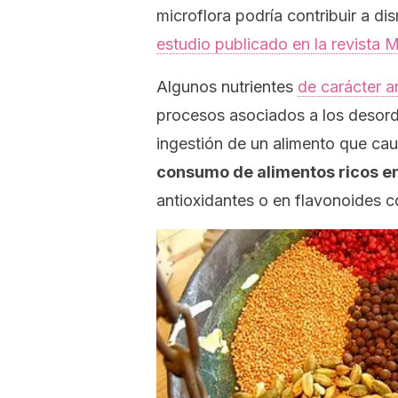
microflora podría contribuir a di
estudio publicado en la revista
M
Algunos nutrientes
de carácter a
procesos asociados a los desorde
ingestión de un alimento que caus
consumo de alimentos ricos e
antioxidantes o en flavonoides c