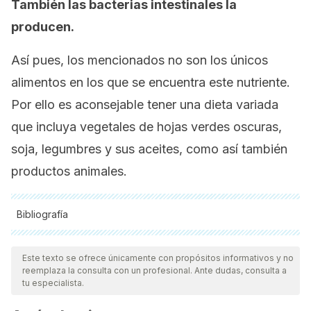
También las bacterias intestinales la
producen.
Así pues, los mencionados no son los únicos
alimentos en los que se encuentra este nutriente.
Por ello es aconsejable tener una dieta variada
que incluya vegetales de hojas verdes oscuras,
soja, legumbres y sus aceites, como así también
productos animales.
Bibliografía
Todas las fuentes citadas fueron revisadas a profundidad por
nuestro equipo, para asegurar su calidad, confiabilidad,
Este texto se ofrece únicamente con propósitos informativos y no
reemplaza la consulta con un profesional. Ante dudas, consulta a
vigencia y validez.
La bibliografía de este artículo fue
tu especialista.
considerada confiable y de precisión académica o