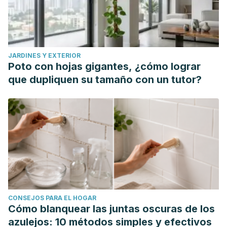
la ingesta de vitamina K en una muestra representativa de
adultos españoles: condicionantes dietéticos.
Nutrición
Hospitalaria
,
29
(1), 187-195.
Díaz Curiel, M. (2015). Acción de la vitamina K sobre la
JARDINES Y EXTERIOR
salud ósea.
Revista de Osteoporosis y Metabolismo
Poto con hojas gigantes, ¿cómo lograr
Mineral
,
7
(1), 33-38.
que dupliquen su tamaño con un tutor?
CONSEJOS PARA EL HOGAR
Cómo blanquear las juntas oscuras de los
azulejos: 10 métodos simples y efectivos