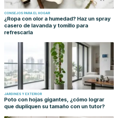
Dietary Tool for Health Promotion?.
Molecules
. Marzo 2019.
24(5):917.
CONSEJOS PARA EL HOGAR
Wan Y, et al. The relationship of antioxidant components
¿Ropa con olor a humedad? Haz un spray
and antioxidant activity of sesame seed oil. Journal of the
casero de lavanda y tomillo para
science of food and agriculture. Octubre 2015. 95(13):2571-
refrescarla
8
Wichitsranoi J, et al. Antihypertensive and antioxidant
effects of dietary black sesame meal in pre-hypertensive
humans.
Nutrition Journal
. Agosto 2011. 10:82.
Wu MS, et al. Anti-Inflammatory and Anticancer Properties
of Bioactive Compounds from
Sesamum indicum
L.-A
Review.
Molecules
. Diciembre 2019. 24(24):4426.
Salamanca-Fernández, Elena, Miguel Rodríguez-Barranco,
JARDINES Y EXTERIOR
and M. Sánchez. "La dieta como causa del cáncer:
Poto con hojas gigantes, ¿cómo lograr
principales aportaciones científicas del Estudio
que dupliquen su tamaño con un tutor?
Prospectivo Europeo sobre Nutrición y Cáncer