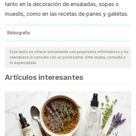
tanto en la decoración de ensaladas, sopas o
mueslis,
como en las recetas de panes y galletas.
Bibliografía
Todas las fuentes citadas fueron revisadas a profundidad por
nuestro equipo, para asegurar su calidad, confiabilidad,
Este texto se ofrece únicamente con propósitos informativos y no
reemplaza la consulta con un profesional. Ante dudas, consulta a
vigencia y validez.
La bibliografía de este artículo fue
tu especialista.
considerada confiable y de precisión académica o
Artículos interesantes
científica.
Kim J.H, et al. Comparative assessment of compositional
components, antioxidant effects, and lignan extractions
from Korean white and black sesame (
Sesamum indicum
L.)
seeds for different crop years. Journal of Functional
Foods. Marzo 2014. 7:495-505.
Rodríguez-García C, et al. Naturally Lignan-Rich Foods: A