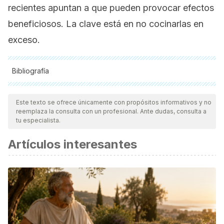
recientes apuntan a que pueden provocar efectos
beneficiosos. La clave está en no cocinarlas en
exceso.
Bibliografía
Todas las fuentes citadas fueron revisadas a profundidad por
nuestro equipo, para asegurar su calidad, confiabilidad,
Este texto se ofrece únicamente con propósitos informativos y no
reemplaza la consulta con un profesional. Ante dudas, consulta a
vigencia y validez.
La bibliografía de este artículo fue
tu especialista.
considerada confiable y de precisión académica o
Artículos interesantes
científica.
Wacker M, Holick MF. Vitamin D - effects on skeletal and
extraskeletal health and the need for
supplementation.
Nutrients
. 2013;5(1):111-148. Published 2013
Jan 10. doi:10.3390/nu5010111
Niki E. Evidence for beneficial effects of vitamin E.
Korean J