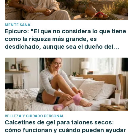
Intern Med
. 2015;30(5):571-579.
doi:10.3904/kjim.2015.30.5.571
Gutiérrez S, Svahn SL, Johansson ME. Effects of Omega-3
MENTE SANA
Fatty Acids on Immune Cells.
Int J Mol Sci
.
Epicuro: "El que no considera lo que tiene
2019;20(20):5028. Published 2019 Oct 11.
como la riqueza más grande, es
doi:10.3390/ijms20205028
desdichado, aunque sea el dueño del
mundo"
BELLEZA Y CUIDADO PERSONAL
Calcetines de gel para talones secos:
cómo funcionan y cuándo pueden ayudar