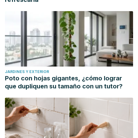
5(4): 1081-1097.
Soliman Gh.A. Dietary cholesterol and the lack of evidence
in cardiovascular disease.
Nutrients.
Junio 2018. 10(6):780.
US Department of Agriculture and US Department of Health
and Human Services. Dietary Guidelines for Americans
2020-2025. 9a edición. Diciembre 2020.
JARDINES Y EXTERIOR
Poto con hojas gigantes, ¿cómo lograr
que dupliquen su tamaño con un tutor?