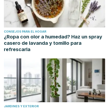
2017;2017:2672435. doi: 10.1155/2017/2672435. Epub 2017
Mar 21. PMID: 28421192; PMCID: PMC5379082.
Wessels I, Maywald M, Rink L. Zinc as a Gatekeeper of
Immune Function. Nutrients. 2017 Nov 25;9(12):1286. doi:
CONSEJOS PARA EL HOGAR
10.3390/nu9121286. PMID: 29186856; PMCID: PMC5748737.
¿Ropa con olor a humedad? Haz un spray
Zhu Y, Bo Y, Liu Y. Dietary total fat, fatty acids intake, and
casero de lavanda y tomillo para
risk of cardiovascular disease: a dose-response meta-
refrescarla
analysis of cohort studies. Lipids Health Dis. 2019 Apr
6;18(1):91. doi: 10.1186/s12944-019-1035-2. PMID: 30954077;
PMCID: PMC6451787.
JARDINES Y EXTERIOR