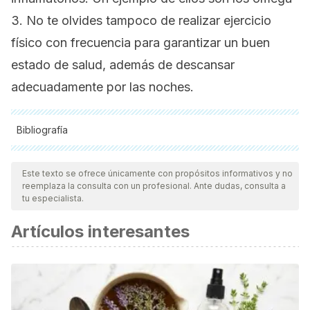
3. No te olvides tampoco de realizar ejercicio
físico con frecuencia para garantizar un buen
estado de salud, además de descansar
adecuadamente por las noches.
Bibliografía
Todas las fuentes citadas fueron revisadas a profundidad por
nuestro equipo, para asegurar su calidad, confiabilidad,
Este texto se ofrece únicamente con propósitos informativos y no
reemplaza la consulta con un profesional. Ante dudas, consulta a
vigencia y validez.
La bibliografía de este artículo fue
tu especialista.
considerada confiable y de precisión académica o
Artículos interesantes
científica.
Martone AM, Marzetti E, Calvani R, Picca A, Tosato M,
Santoro L, Di Giorgio A, Nesci A, Sisto A, Santoliquido A,
Landi F. Exercise and Protein Intake: A Synergistic
Approach against Sarcopenia. Biomed Res Int.