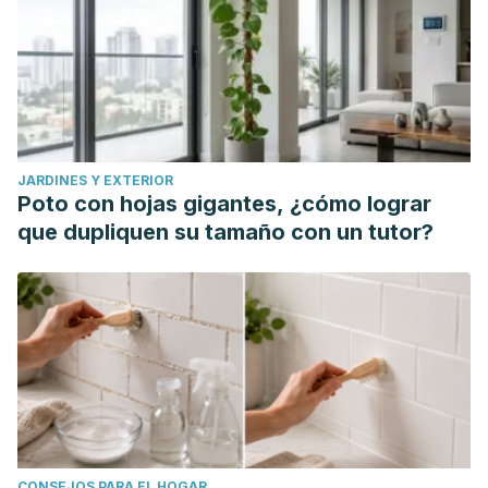
https://www.mdpi.com/2304-8158/10/12/2906
Wallace T. C. (2019). Health Effects of Coconut Oil-A
Narrative Review of Current Evidence.
Journal of the
American College of Nutrition,
38(2), 97-107.
https://pubmed.ncbi.nlm.nih.gov/30395784/
Wei, P., Zhao, F., Wang, Z., Wang, Q., Chai, X., Hou, G., &
JARDINES Y EXTERIOR
Meng, Q. (2022). Sesame (Sesamum indicum L.): A
Poto con hojas gigantes, ¿cómo lograr
Comprehensive Review of Nutritional Value, Phytochemical
que dupliquen su tamaño con un tutor?
Composition, Health Benefits, Development of Food, and
Industrial Applications.
Nutrients,
14(19), 4079.
https://pmc.ncbi.nlm.nih.gov/articles/PMC9573514/
CONSEJOS PARA EL HOGAR