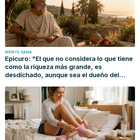
Qiu, H., & Lin, Q. (2021). Olive Oil: Nutritional Applications,
Beneficial Health Aspects and its Prospective Application in
Poultry Production.
Frontiers in pharmacology,
12, 723040.
https://pmc.ncbi.nlm.nih.gov/articles/PMC8424077/
Chiavarini, M., Rosignoli, P., Giacchetta, I., & Fabiani, R.
(2024). Health Outcomes Associated with Olive Oil Intake:
MENTE SANA
An Umbrella Review of Meta-Analyses.
Foods
, 13(16), 2619.
Epicuro: "El que no considera lo que tiene
https://www.mdpi.com/2304-8158/13/16/2619
como la riqueza más grande, es
Flores, M., Saravia, C., Vergara, C. E., Avila, F., Valdés, H., &
desdichado, aunque sea el dueño del
Ortiz-Viedma, J. (2019). Avocado Oil: Characteristics,
mundo"
Properties, and Applications.
Molecules (Basel,
Switzerland)
, 24(11), 2172.
https://pmc.ncbi.nlm.nih.gov/articles/PMC6600360/
Foscolou, A., Critselis, E., & Panagiotakos, D. (2018). Olive
oil consumption and human health: A narrative review.
Maturitas,
118, 60-66.