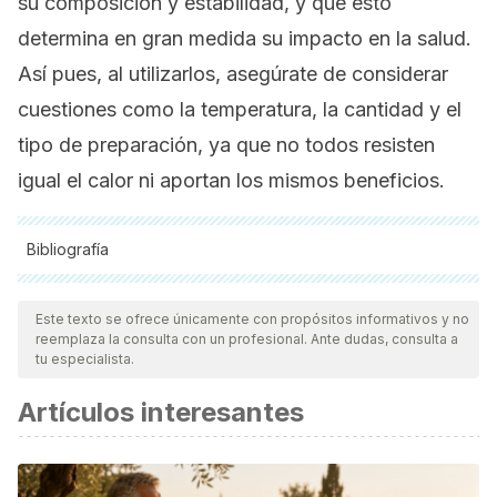
su composición y estabilidad, y que esto
determina en gran medida su impacto en la salud.
Así pues, al utilizarlos, asegúrate de considerar
cuestiones como la temperatura, la cantidad y el
tipo de preparación, ya que no todos resisten
igual el calor ni aportan los mismos beneficios.
Bibliografía
Todas las fuentes citadas fueron revisadas a profundidad por
nuestro equipo, para asegurar su calidad, confiabilidad,
Este texto se ofrece únicamente con propósitos informativos y no
reemplaza la consulta con un profesional. Ante dudas, consulta a
vigencia y validez.
La bibliografía de este artículo fue
tu especialista.
considerada confiable y de precisión académica o
Artículos interesantes
científica.
Bilal, R. M., Liu, C., Zhao, H., Wang, Y., Farag, M. R.,
Alagawany, M., Hassan, F. U., Elnesr, S. S., Elwan, H. A. M.,