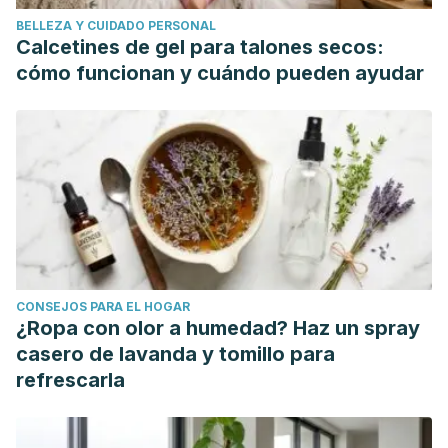
https://www.sciencedirect.com/science/article/abs/pii/S037
BELLEZA Y CUIDADO PERSONAL
Loganes, C., Ballali, S., & Minto, C. (2016). Main Properties
Calcetines de gel para talones secos:
of Canola Oil Components: A Descriptive Review of Current
cómo funcionan y cuándo pueden ayudar
Knowledge.
The Open Agriculture Journal,
1 10(1), 69-78.
https://openagriculturejournal.com/VOLUME/10/PAGE/69/FUL
Oboulbiga, E. B., Douamba, Z., Compaoré-Sérémé, D.,
Semporé, J. N., Dabo, R., Semde, Z., Tapsoba, F. W.,
Hama-Ba, F., Songré-Ouattara, L. T., Parkouda, C., & Dicko,
M. H. (2023). Physicochemical, potential nutritional,
antioxidant and health properties of sesame seed oil: a
review.
Frontiers in nutrition,
10, 1127926.
CONSEJOS PARA EL HOGAR
https://pmc.ncbi.nlm.nih.gov/articles/PMC10292629/
¿Ropa con olor a humedad? Haz un spray
Ruiz-Méndez, M.-V., Márquez-Ruiz, G., Holgado, F., &
casero de lavanda y tomillo para
Velasco, J. (2021). Stability of Bioactive Compounds in
refrescarla
Olive-Pomace Oil at Frying Temperature and Incorporation
into Fried Foods. 1
Foods,
10(12), 2 2906.