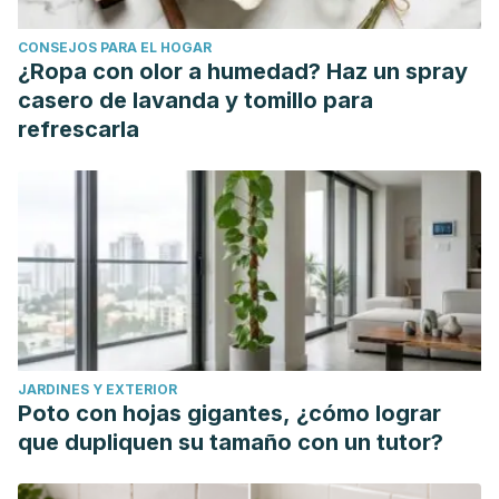
Solarte-Montúfar, J. G., Díaz-Murangal, A. E., Osorio-Mora,
CONSEJOS PARA EL HOGAR
O., & Mejía-España, D. F. (2019). Propiedades Reológicas y
¿Ropa con olor a humedad? Haz un spray
Funcionales del Almidón. Procedente de Tres Variedades
casero de lavanda y tomillo para
de Papa Criolla.
Información tecnológica
,
30
(6), 35-44.
refrescarla
Slavin J, Carlson J. Carbohydrates.
Adv Nutr
.
2014;5(6):760-761. Published 2014 Nov 14.
doi:10.3945/an.114.006163
Higgins JA. Resistant starch and energy balance: impact on
weight loss and maintenance.
Crit Rev Food Sci Nutr
.
2014;54(9):1158-1166. doi:10.1080/10408398.2011.629352
JARDINES Y EXTERIOR
Poto con hojas gigantes, ¿cómo lograr
que dupliquen su tamaño con un tutor?