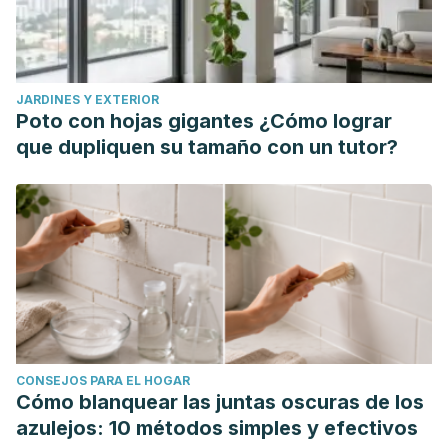
https://www.fbbva.es/microsites/salud_cardio/mult/fbbva_lib
FDA. Preguntas y respuestas sobre los productos HCG
para bajar de peso. 2016.
JARDINES Y EXTERIOR
Butler S. Evidence for, and Associated Risks with, the
Poto con hojas gigantes ¿Cómo lograr
Human Chorionic Gonadotropin Supplemented Diet.
2016
que dupliquen su tamaño con un tutor?
Nov;13(6):694-9.
doi: 10.3109/19390211.2016.1156208.
Epub
2016 Mar 24.
FDA. Evite los productos peligrosos de la dieta HCG. 2020.
CONSEJOS PARA EL HOGAR
Cómo blanquear las juntas oscuras de los
azulejos: 10 métodos simples y efectivos