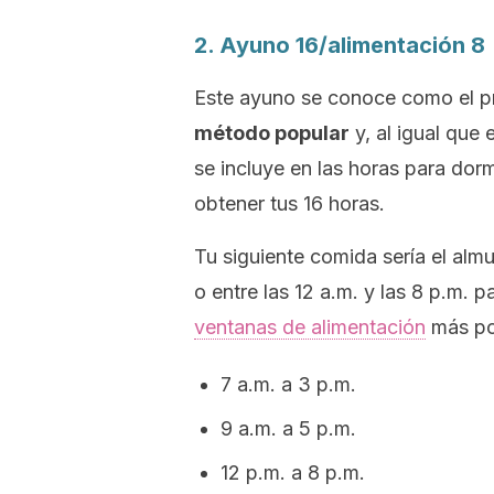
2. Ayuno 16/alimentación 8
Este ayuno se conoce como el
p
método popular
y, al igual que 
se incluye en las horas para dorm
obtener tus 16 horas.
Tu siguiente comida sería el almu
o entre las 12 a.m. y las 8 p.m. p
ventanas de alimentación
más pop
7 a.m. a 3 p.m.
9 a.m. a 5 p.m.
12 p.m. a 8 p.m.