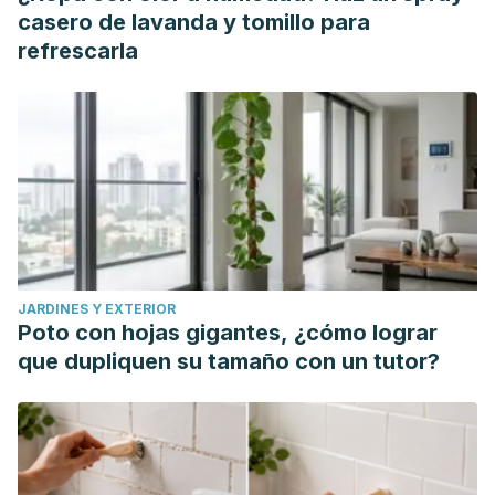
Ihnatowicz, P., Drywien, M., & Wator, P. (2020).
Annals of
casero de lavanda y tomillo para
Agricultural and Environmental Medicine,
27
(2), 184-193.
refrescarla
https://www.aaem.pl/The-importance-of-nutritional-factors-
and-dietary-management-of-Hashimoto-s-
thyroiditis,112331,0,2.html
Köhlre, J. (2015). Selenium and the thyroid.
Current Opinion
in Endocrinology, Diabetes and Obesity,
22(5), 392-401.
https://pubmed.ncbi.nlm.nih.gov/26313901/
Luo, J., Hendryx, M., Dinh, P., & He, K. (2017). Association
of iodine and iron with thyroid function.
Biological Trace
JARDINES Y EXTERIOR
Element Research,
179
(1): 38-44.
Poto con hojas gigantes, ¿cómo lograr
https://pubmed.ncbi.nlm.nih.gov/28160243/
que dupliquen su tamaño con un tutor?
Merchan, R. E., Sanchez, D. G., Jurado, F. L., Acosta, F. M.,
Muñoz, T. M., Llamas, E. J. M., & Ruiz, J. R. (2024).
Association between lifestyle factors and thyroid function
in young sedentary euthyroid adults.
Food Science and