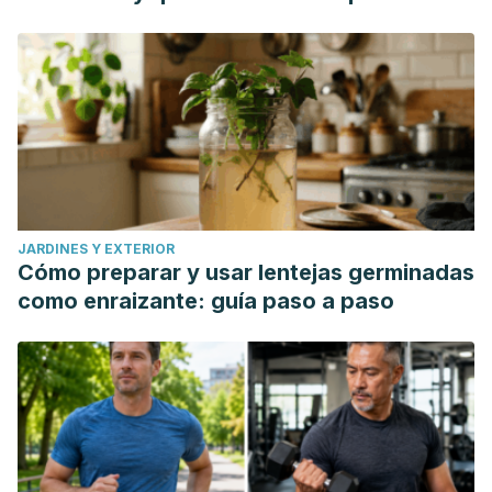
Zeitschrift fur Vitamin- und Ernahrungsforschung
,
89
(1-2),
80–88. https://pubmed.ncbi.nlm.nih.gov/30982439/
Wojtas, N., Wadolowska, L., & Bandurska-Stankiewicz, E.
(2019). Evaluation of Qualitative Dietary Protocol
(Diet4Hashi) Application in Dietary Counseling in Hashimoto
Thyroiditis: Study Protocol of a Randomized Controlled
Trial.
International Journal of Environmental Research and
Public Health,
16
(23), 4841.
JARDINES Y EXTERIOR
https://www.ncbi.nlm.nih.gov/pmc/articles/PMC6926951/
Cómo preparar y usar lentejas germinadas
como enraizante: guía paso a paso