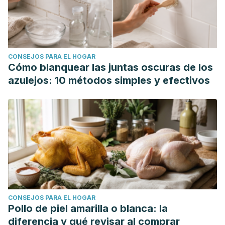
Human Wellness,
13
(1), 265-275.
https://www.sciencedirect.com/science/article/pii/S22134530
National Institute of Diabetes and Digestive and Kidney
Diseases. (marzo de 2021).
Hipotiroidismo (tiroides
CONSEJOS PARA EL HOGAR
hipoactiva)
.
https://www.niddk.nih.gov/health-
Cómo blanquear las juntas oscuras de los
information/informacion-de-la-salud/enfermedades-
azulejos: 10 métodos simples y efectivos
endocrinas/hipotiroidismo
Prete, A., Paragliola, R. M., & Corsello, S. M. (2015). Iodine
Supplementation: Usage "with a Grain of Salt".
International
Journal of Endocrinology,
2015
, 312305.
https://www.ncbi.nlm.nih.gov/pmc/articles/PMC4383497/
Severo, J. S., Morais, J. B. S., de Freitas, T. E. C., Andrade,
A. L. P., Feitosa, M. M., Fontenelle, L. C., de Oliveira, A. R. S.,
Cruz, K. J. C., & do Nascimento Marreiro, D. (2019). The
CONSEJOS PARA EL HOGAR
Role of Zinc in Thyroid Hormones Metabolism.
International
Pollo de piel amarilla o blanca: la
journal for vitamin and nutrition research. Internationale
diferencia y qué revisar al comprar