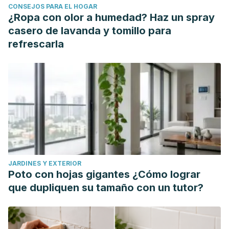
CONSEJOS PARA EL HOGAR
https://doi.org/10.1042/BST20160474
¿Ropa con olor a humedad? Haz un spray
Dietzfelbinger, H., & Hubmann, M. (2015). Hämolytische
casero de lavanda y tomillo para
Anämien und Vitamin-B12-Mangel [Hemolytic anemias and
refrescarla
vitamin B12 deficieny].
Deutsche medizinische
Wochenschrift (1946)
,
140
(17), 1302–1312.
https://doi.org/10.1055/s-0041-103562
JARDINES Y EXTERIOR
Poto con hojas gigantes ¿Cómo lograr
que dupliquen su tamaño con un tutor?