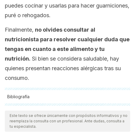
puedes cocinar y usarlas para hacer guarniciones,
puré o rehogados.
Finalmente,
no olvides consultar al
nutricionista para resolver cualquier duda que
tengas en cuanto a este alimento y tu
nutrición.
Si bien se considera saludable, hay
quienes presentan reacciones alérgicas tras su
consumo.
Bibliografía
Todas las fuentes citadas fueron revisadas a profundidad por
nuestro equipo, para asegurar su calidad, confiabilidad,
Este texto se ofrece únicamente con propósitos informativos y no
reemplaza la consulta con un profesional. Ante dudas, consulta a
vigencia y validez.
La bibliografía de este artículo fue
tu especialista.
considerada confiable y de precisión académica o