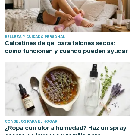
(2012). Chestnut. In Fruit Breeding.
https://doi.org/10.1007/978-1-4419-0763-9_19
Fundación Española de Nutrición. Castañas.
http://www.fen.org.es/mercadoFen/pdfs/castana.pdf
BELLEZA Y CUIDADO PERSONAL
Vázquez, G., Fontenla, E., Santos, J., Freire, M. S.,
Calcetines de gel para talones secos:
González-Álvarez, J., & Antorrena, G. (2008). Antioxidant
cómo funcionan y cuándo pueden ayudar
activity and phenolic content of chestnut (Castanea sativa)
shell and eucalyptus (Eucalyptus globulus) bark extracts.
Industrial Crops and Products.
https://doi.org/10.1016/j.indcrop.2008.03.003
NCBI. (2008). Position of the American Dietetic Association:
health implications of dietary fiber.
https://www.ncbi.nlm.nih.gov/pubmed/18953766/
CONSEJOS PARA EL HOGAR
¿Ropa con olor a humedad? Haz un spray