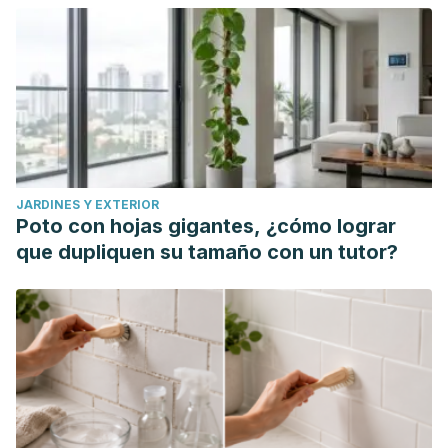
human colorectal cancer cells. Oncol Rep. 2020
May;43(5):1387-1396.
JARDINES Y EXTERIOR
Poto con hojas gigantes, ¿cómo lograr
que dupliquen su tamaño con un tutor?