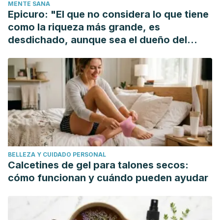
MENTE SANA
Nutrition. https://doi.org/10.1093/jn/122.12.2330
Epicuro: "El que no considera lo que tiene
Zhao, Y., Wu, P., Wang, Y., & Feng, H. (2013). Different
como la riqueza más grande, es
approaches for selenium biofortification of pear-jujube
desdichado, aunque sea el dueño del
(Zizyphus jujuba M. cv. Lizao) and associated effects on
mundo"
fruit quality. Journal of Food, Agriculture and Environment.
BELLEZA Y CUIDADO PERSONAL
Calcetines de gel para talones secos:
cómo funcionan y cuándo pueden ayudar