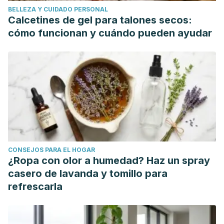
BELLEZA Y CUIDADO PERSONAL
Nov;138(11):2060-3. PubMed PMID: 18936198.
Calcetines de gel para talones secos:
Czeizel, A.E., et al., Prevention of neural-tube defects with
cómo funcionan y cuándo pueden ayudar
periconceptional folic acid, methylfolate, or
multivitamins? Ann Nutr Metab, 2011. 58(4): p. 263-71.
CONSEJOS PARA EL HOGAR
¿Ropa con olor a humedad? Haz un spray
casero de lavanda y tomillo para
refrescarla